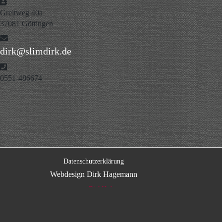
Adresse
Greitweg 40a
37081 Göttingen
E-Mail
dirk@slimdirk.de
Telefon
0551-486674
Datenschutzerklärung
Webdesign Dirk Hagemann
www.DirkH.de